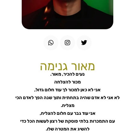
W
I
T
h
n
w
a
s
i
t
t
t
s
a
t
מאור גנימה
a
g
e
p
r
r
נעים להכיר, מאור.
p
a
מכור להצלחה
m
אני לא כאן למכור לך עוד חלום גדול,
לא אני לא אדם שהיה בתחתית ותוך שנה הפך לאדם הכי
מצליח.
אני עוד גבר עם חלום להצליח,
עם התמכרות בלתי פוסקת של רצון לעשות הכל כדי
להשיג את המטרה שלו.