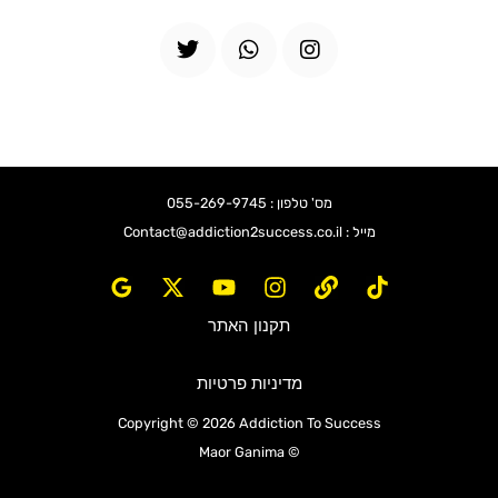
T
W
I
w
h
n
i
a
s
t
t
t
t
s
a
e
a
g
r
p
r
p
a
מס' טלפון : 055-269-9745
m
מייל : Contact@addiction2success.co.il
תקנון האתר
מדיניות פרטיות
Copyright © 2026 Addiction To Success
© Maor Ganima