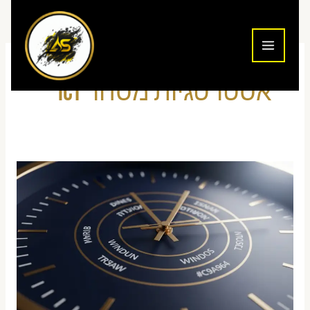
ילוג
תוכן
אסטרטגיות מסחר ICT
ICT
Silver
Bullet
–
מה
זה?
המדריך
המלא