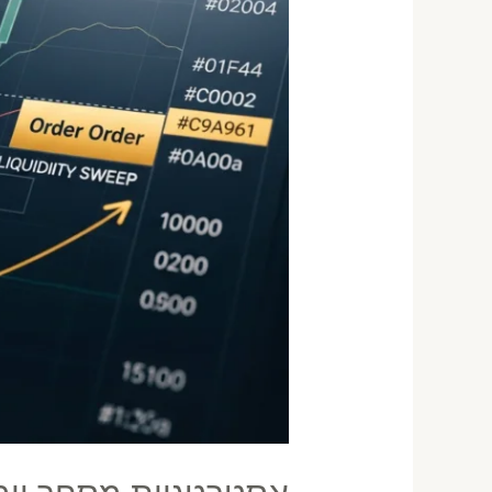
השיטות
שעובדות
באמת
על
השוק
האמריקאי