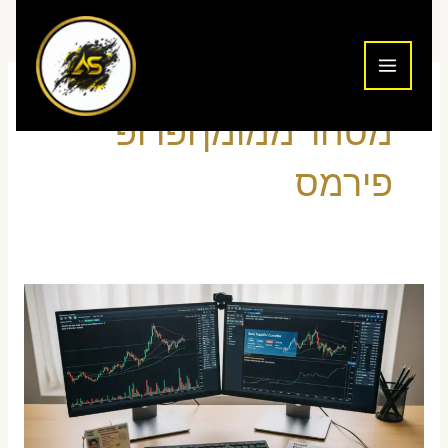
ילוג
תוכן
מסחר ממומן ופרופ
פירמס
איך
הופכים
לסוחר
ממומן
בישראל
2026: