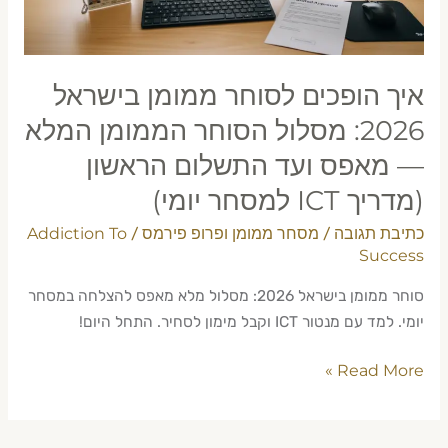
מסלול
הסוחר
הממומן
המלא
איך הופכים לסוחר ממומן בישראל
—
2026: מסלול הסוחר הממומן המלא
מאפס
— מאפס ועד התשלום הראשון
ועד
התשלום
(מדריך ICT למסחר יומי)
הראשון
כתיבת תגובה
מסחר ממומן ופרופ פירמס
Addiction To
/
/
(מדריך
Success
ICT
למסחר
סוחר ממומן בישראל 2026: מסלול מלא מאפס להצלחה במסחר
יומי)
יומי. למד עם מנטור ICT וקבל מימון לסחיר. התחל היום!
Read More »