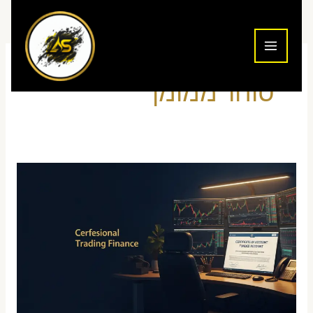
ילוג
תוכן
סוחר ממומן
איך
להפוך
לסוחר
ממומן
בישראל
2026:
המדריך
השלם