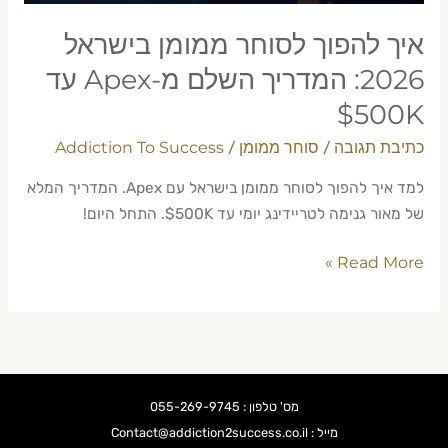
מ-
Apex
איך להפוך לסוחר ממומן בישראל
עד
2026: המדריך השלם מ-Apex עד
$500K
$500K
כתיבת תגובה
סוחר ממומן
Addiction To Success
/
/
למד איך להפוך לסוחר ממומן בישראל עם Apex. המדריך המלא
של מאור גנימה לטריידינג יומי עד $500K. התחל היום!
Read More »
מס' טלפון : 055-269-9745
מייל : Contact@addiction2success.co.il