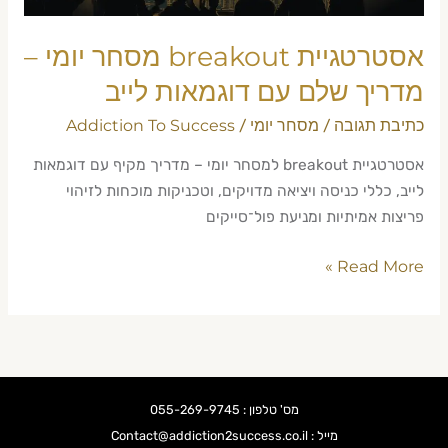
דוגמאות
לייב
אסטרטגיית breakout מסחר יומי –
מדריך שלם עם דוגמאות לייב
כתיבת תגובה
מסחר יומי
Addiction To Success
/
/
אסטרטגיית breakout למסחר יומי – מדריך מקיף עם דוגמאות
לייב, כללי כניסה ויציאה מדויקים, וטכניקות מוכחות לזיהוי
פריצות אמיתיות ומניעת פול־סייקים
Read More »
מס' טלפון : 055-269-9745
מייל : Contact@addiction2success.co.il