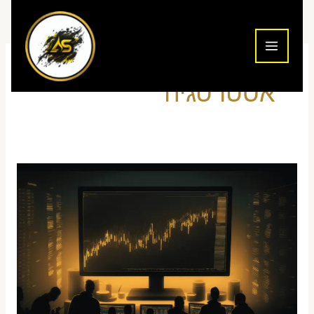
ילוג
תוכן
אסטרטגיה
אסטרטגיית
breakout
מסחר
יומי
–
מדריך
שלם
עם