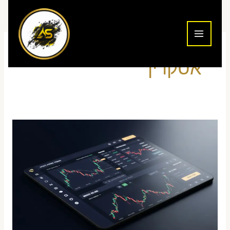
ילוג
תוכן
אסקרין
מדריך
TradingView
למשקיע
הישראלי
—
מסינור
דרך
עסקה