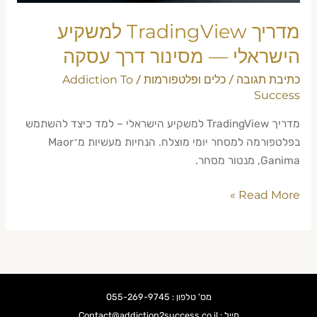
מדריך TradingView למשקיע
הישראלי — מסינור דרך עסקה
כתיבת תגובה
כלים ופלטפורמות
Addiction To
/
/
Success
מדריך TradingView למשקיע הישראלי – למד כיצד להשתמש
בפלטפורמה למסחר יומי מוצלח. הנחיות מעשיות מ־Maor
Ganima, מנטור מסחר.
Read More »
מס' טלפון : 055-269-9745
מייל : Contact@addiction2success.co.il