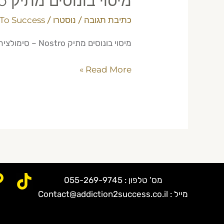
מיסוי בונוסים מתיק Nostro — סימולציה מספרית 2026
כתיבת תגובה
/
נוסטרו
/
To Success
מיסוי בונוסים מתיק Nostro – סימולציה 2026. למד כיצד מחושב המס על בונוסים בחשבון Nostro עם הדרכה מומחה מ-Maor Ganima.
Read More »
מס' טלפון : 055-269-9745
מייל : Contact@addiction2success.co.il