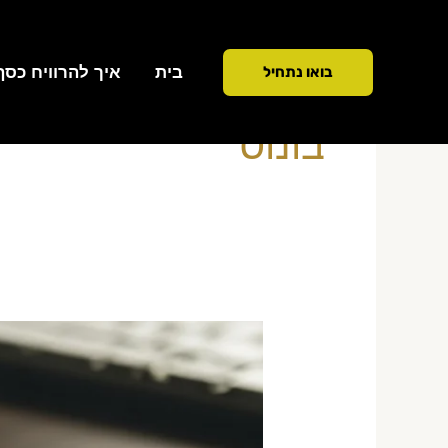
ילוג
תוכן
בית
איך להרוויח כסף ממ
בואו נתחיל
בונוס
מיסוי
בונוסים
מתיק
Nostro
—