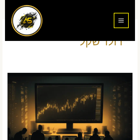
ילוג
תוכן
דולר שקל
ניתוח
יומי
שער
דולר
שקל
פורקס
–
swing