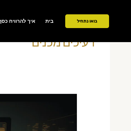
ילוג
תוכן
בית
איך להרוויח כסף ממ
בואו נתחיל
דעיכים מכנים
כלי
סורק
מניות
למסחר
יומי