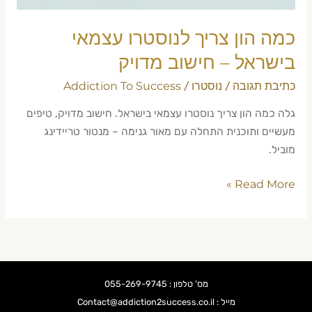
מדויק
כמה הון צריך לנוסטרו עצמאי
בישראל – חישוב מדויק
כתיבת תגובה
נוסטרו
Addiction To Success
/
/
גלה כמה הון צריך נוסטרו עצמאי בישראל. חישוב מדויק, טיפים
מעשיים ותוכנית התחלה עם מאור גנימה – מנטור טריידינג
מוביל.
Read More »
מס' טלפון : 055-269-9745
מייל : Contact@addiction2success.co.il