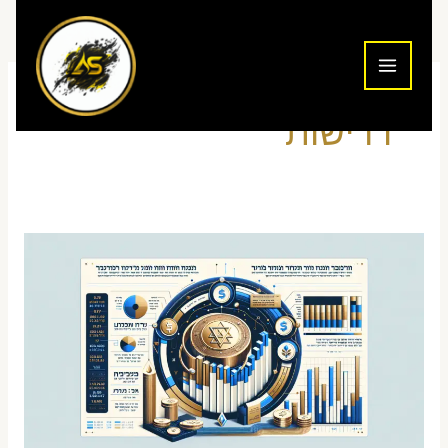
ילוג
תוכן
דרישות
כמה
הון
צריך
לנוסטרו
עצמאי
בישראל
–
חישוב