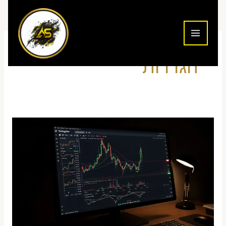
ילוג
תוכן
הגדרות
פלטפורמת
TradingView
למסחר
יומי
בעברית
—
מדריך
הגדרות