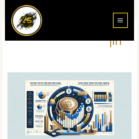
ילוג
תוכן
הון
כמה
הון
צריך
לנוסטרו
עצמאי
בישראל
–
חישוב