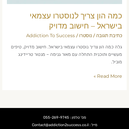
מדויק
כמה הון צריך לנוסטרו עצמאי
בישראל – חישוב מדויק
כתיבת תגובה
נוסטרו
Addiction To Success
/
/
גלה כמה הון צריך נוסטרו עצמאי בישראל. חישוב מדויק, טיפים
מעשיים ותוכנית התחלה עם מאור גנימה – מנטור טריידינג
מוביל.
Read More »
מס' טלפון : 055-269-9745
מייל : Contact@addiction2success.co.il