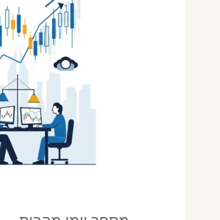
שאף
אחד
לא
מספר
לך
2026