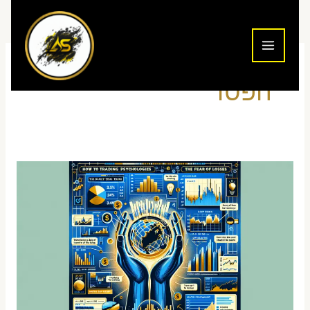
ילוג
תוכן
הפסד
טיפול
בפחד
הפסד
במסחר
יומי
–
מדריך
הבנת