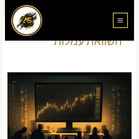
ילוג
תוכן
השוואת עמלות
איך
לבחור
פלטפורמת
מסחר
יומי
לנאסד״ק
למשקיע
ישראלי