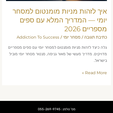
המלא
עם
איך לזהות מניות מומנטום למסחר
ספים
יומי — המדריך המלא עם ספים
מספריים
מספריים 2026
2026
כתיבת תגובה
מסחר יומי
Addiction To Success
/
/
גלה כיצד לזהות מניות מומנטום למסחר יומי עם ספים מספריים
מדויקים. מדריך מעשי של מאור גנימה, מנטור מסחר יומי מוביל
בישראל.
Read More »
מס' טלפון : 055-269-9745