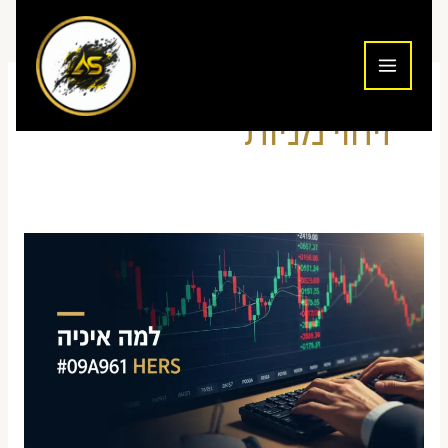
ילוג
תוכן
זיהוי מניות
איך
לזהות
מניות
מומנטום
למסחר
יומי
—
המדריך