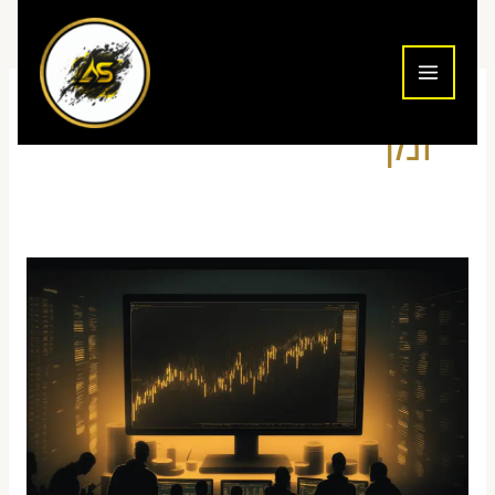
ילוג
תוכן
זמן
כמה
זמן
לומדים
מסחר
יומי
—
ציפיות
ריאליות