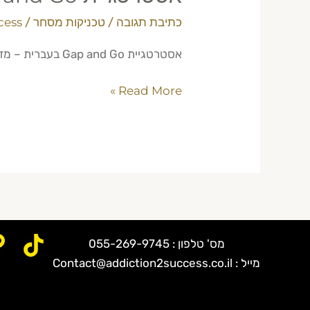
כתיבת תגובה
/
טכניקות מסחר
/
cess
אסטרטגיית Gap and Go בעברית – מדריך מלא עם דוגמאות מעשיות. למד כיצד להרוויח מפערים בשוק מעם מנטור מסחר יומי מקצועי.
Read More »
מס' טלפון : 055-269-9745
מייל : Contact@addiction2success.co.il