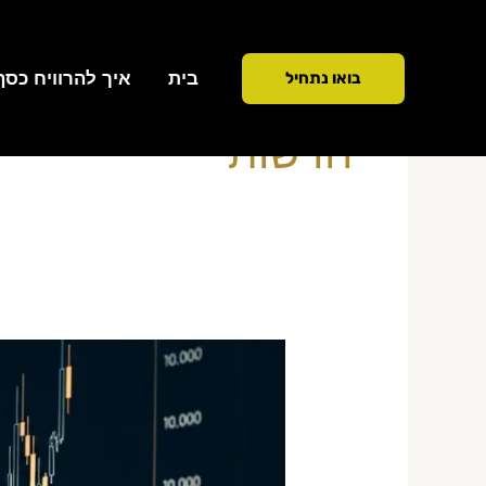
ילוג
תוכן
בית
איך להרוויח כסף ממ
בואו נתחיל
חדשות
אסטרטגיית
Gap
and
Go
בעברית