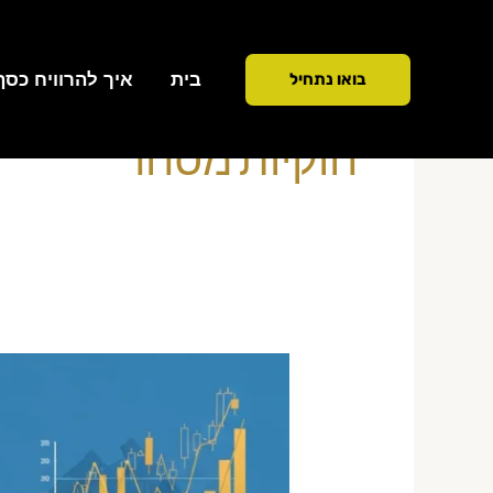
ילוג
תוכן
בית
איך להרוויח כסף ממ
בואו נתחיל
חוקיות מסחר
מסחר
יומי
ללא
רישיון
—