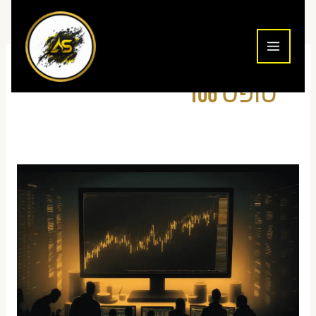
ילוג
תוכן
טופס 106
דיווח
מס
הכנסה
נוסטרו
2026
—
מה
צריך