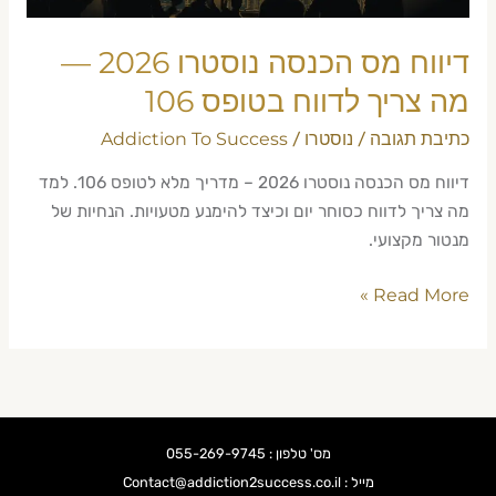
לדווח
בטופס
דיווח מס הכנסה נוסטרו 2026 —
106
מה צריך לדווח בטופס 106
כתיבת תגובה
נוסטרו
Addiction To Success
/
/
דיווח מס הכנסה נוסטרו 2026 – מדריך מלא לטופס 106. למד
מה צריך לדווח כסוחר יום וכיצד להימנע מטעויות. הנחיות של
מנטור מקצועי.
Read More »
מס' טלפון : 055-269-9745
מייל : Contact@addiction2success.co.il