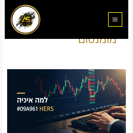
ילוג
תוכן
מומנטום
איך
לזהות
מניות
מומנטום
למסחר
יומי
—
המדריך