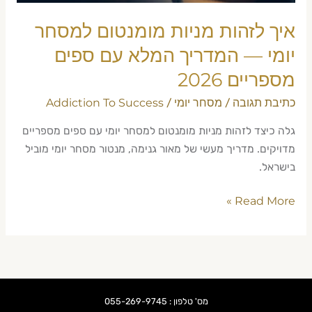
המלא
עם
איך לזהות מניות מומנטום למסחר
ספים
יומי — המדריך המלא עם ספים
מספריים
מספריים 2026
2026
כתיבת תגובה
מסחר יומי
Addiction To Success
/
/
גלה כיצד לזהות מניות מומנטום למסחר יומי עם ספים מספריים
מדויקים. מדריך מעשי של מאור גנימה, מנטור מסחר יומי מוביל
בישראל.
Read More »
מס' טלפון : 055-269-9745