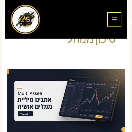
ילוג
תוכן
סיכון מנוהל
איך
לבחור
חוזה
מיני
או
מיקרו
במסחר
מדדים