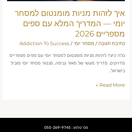
המלא
עם
איך לזהות מניות מומנטום למסחר
ספים
יומי — המדריך המלא עם ספים
מספריים
מספריים 2026
2026
כתיבת תגובה
מסחר יומי
Addiction To Success
/
/
גלה כיצד לזהות מניות מומנטום למסחר יומי עם ספים מספריים
מדויקים. מדריך מעשי של מאור גנימה, מנטור מסחר יומי מוביל
בישראל.
Read More »
מס' טלפון : 055-269-9745