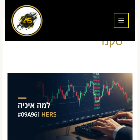
ילוג
תוכן
סקנר
איך
לזהות
מניות
מומנטום
למסחר
יומי
—
המדריך