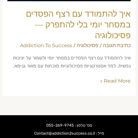
להתפרק
—
איך להתמודד עם רצף הפסדים
פסיכולוגיה
במסחר יומי בלי להתפרק —
פסיכולוגיה
כתיבת תגובה
פסיכולוגיה
Addiction To Success
/
/
איך להתמודד עם רצף הפסדים במסחר יומי ולשמור על יציבות
נפשית. למד אסטרטגיות פסיכולוגיות מוכחות עם מאור גנימא.
Read More »
מס' טלפון : 055-269-9745
מייל : Contact@addiction2success.co.il