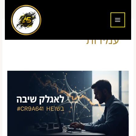
ילוג
תוכן
עמידות
איך
להתמודד
עם
רצף
הפסדים
במסחר
יומי
בלי