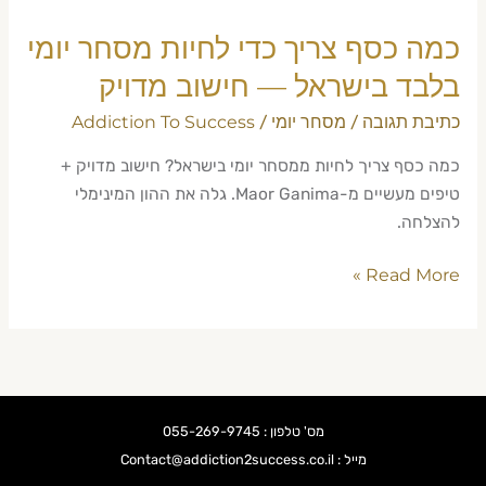
בישראל
—
כמה כסף צריך כדי לחיות מסחר יומי
חישוב
בלבד בישראל — חישוב מדויק
מדויק
כתיבת תגובה
מסחר יומי
Addiction To Success
/
/
כמה כסף צריך לחיות ממסחר יומי בישראל? חישוב מדויק +
טיפים מעשיים מ-Maor Ganima. גלה את ההון המינימלי
להצלחה.
Read More »
מס' טלפון : 055-269-9745
מייל : Contact@addiction2success.co.il