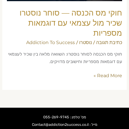
עצמאי
עם
חוקי מס הכנסה — סוחר נוסטרו
דוגמאות
שכיר מול עצמאי עם דוגמאות
מספריות
מספריות
כתיבת תגובה
נוסטרו
Addiction To Success
/
/
חוקי מס הכנסה לסוחר נוסטרו: השוואה מלאה בין שכיר לעצמאי
עם דוגמאות מספריות וחישובים מדויקים.
Read More »
מס' טלפון : 055-269-9745
מייל : Contact@addiction2success.co.il