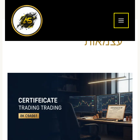
ילוג
תוכן
עצמאות
חוקי
מס
הכנסה
—
סוחר
נוסטרו
שכיר
מול