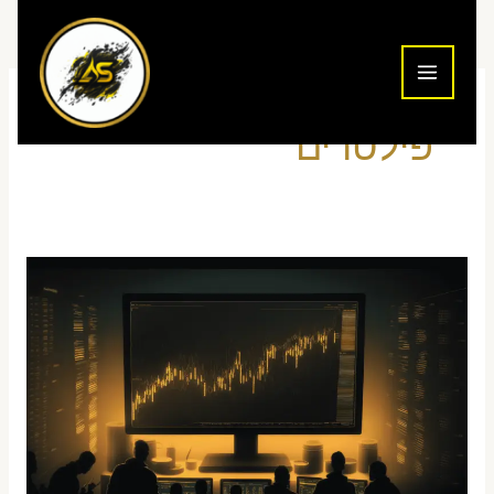
ילוג
תוכן
פילטרים
סורק
מניות
חינמי
לסוחרי
יום
בעברית
—
השוואה