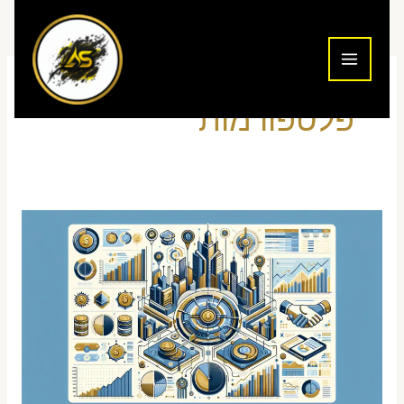
ילוג
תוכן
פלטפורמות
Interactive
Brokers
בעברית
—
המדריך
המלא
לישראלים
2026