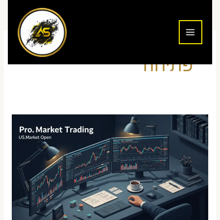
ילוג
תוכן
פתיחה
מסחר
יומי
בפתח
שוק
אמריקאי
—
שגרת
עבודה