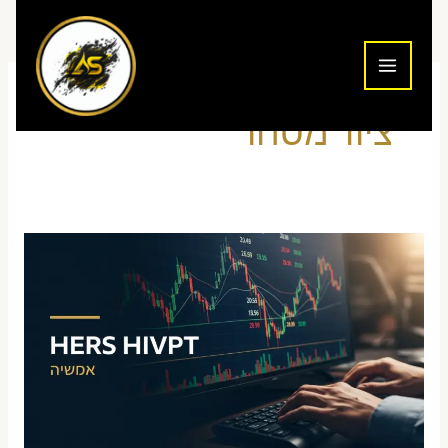
ילוג
תוכן
ציוד מסחר
הקמת
חדר
מסחר
קטן
מהבית
בישראל
—
מדריך