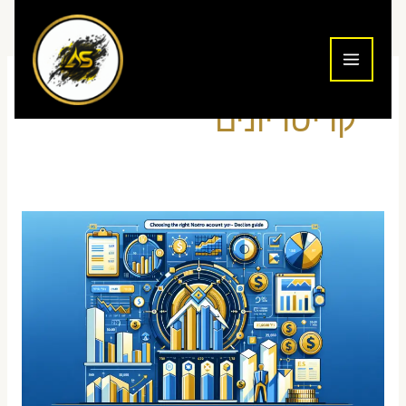
ילוג
תוכן
קריטריונים
איך
לבחור
חברת
נוסטרו
המתאימה
לך
–
מדריך