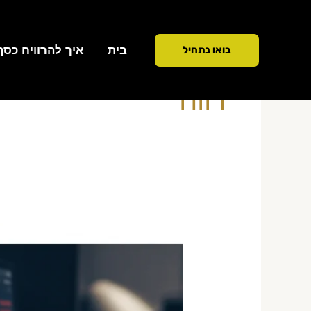
ילוג
תוכן
בית
איך להרוויח כסף ממ
בואו נתחיל
רווח
כמה
כסף
צריך
כדי
לחיות