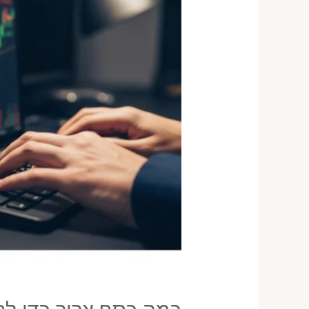
מסחר
יומי
בלבד
בישראל
—
חישוב
מדויק