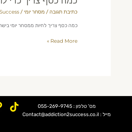
כמה כסף צריך כדי לח
כתיבת תגובה
/
מסחר יומי
/
 Success
כמה כסף צריך לחיות ממסחר יומי בישראל? חישוב מדויק + טיפ
Read More »
מס' טלפון : 055-269-9745
מייל : Contact@addiction2success.co.il