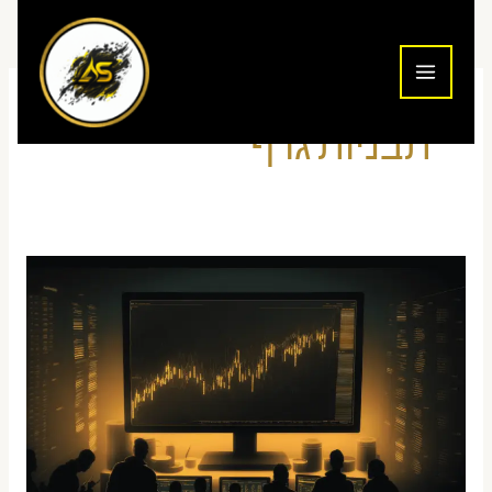
ילוג
תוכן
תבניות גרף
תבניות
גרף
מסחר
—
רשימה
מלאה
עם
הסבר