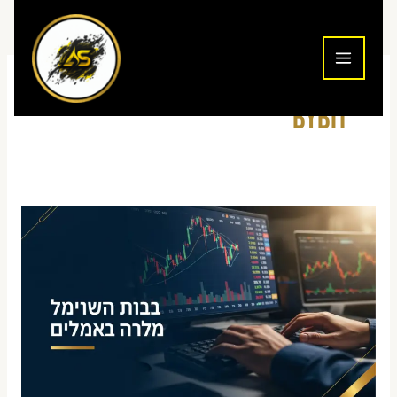
ילוג
תוכן
Bybit
מסחר
יומי
בקריפטו
מישראל
דרך
בורסות
בינלאומיות
—