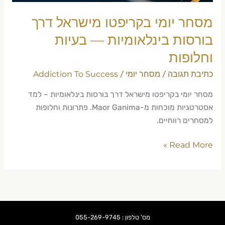
בעיות
וחלופות
מסחר יומי בקריפטו מישראל דרך
בורסות בינלאומיות — בעיות
וחלופות
כתיבת תגובה
מסחר יומי
Addiction To Success
/
/
מסחר יומי בקריפטו מישראל דרך בורסות בינלאומיות – למד
אסטרטגיות מוכחות מ-Maor Ganima. פתרונות וחלופות
למסחרים רווחיים.
Read More »
מס' טלפון : 055-269-9745