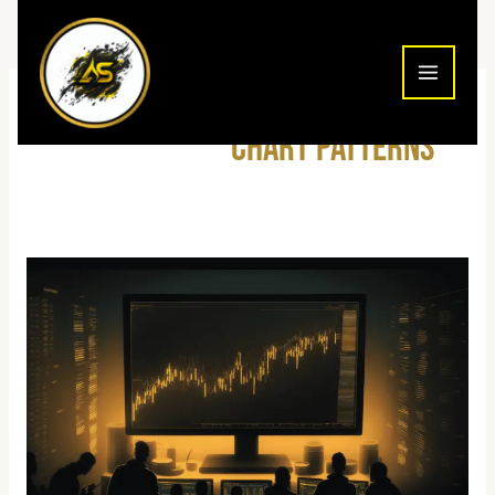
ילוג
תוכן
chart patterns
תבניות
גרף
מסחר
—
רשימה
מלאה
עם
הסבר