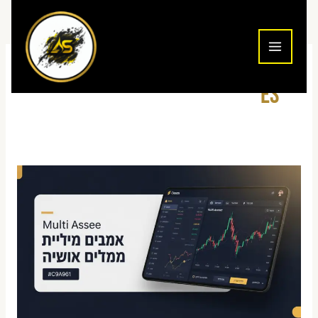
ילוג
תוכן
ES
איך
לבחור
חוזה
מיני
או
מיקרו
במסחר
מדדים