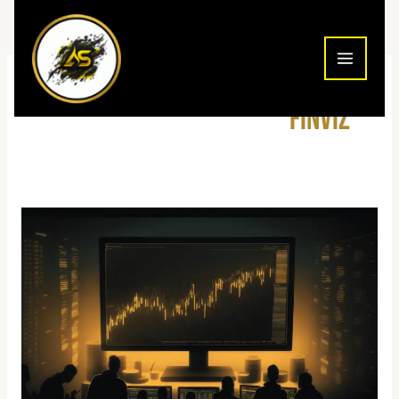
ילוג
תוכן
Finviz
סורק
מניות
חינמי
לסוחרי
יום
בעברית
—
השוואה