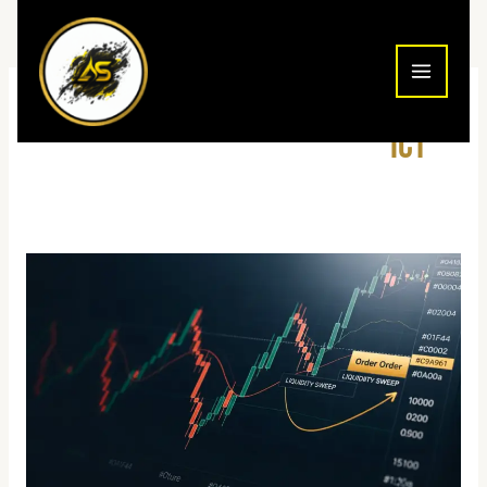
ילוג
תוכן
ICT
אסטרטגיות
מסחר
יומי
2026:
8
השיטות
שעובדות
באמת