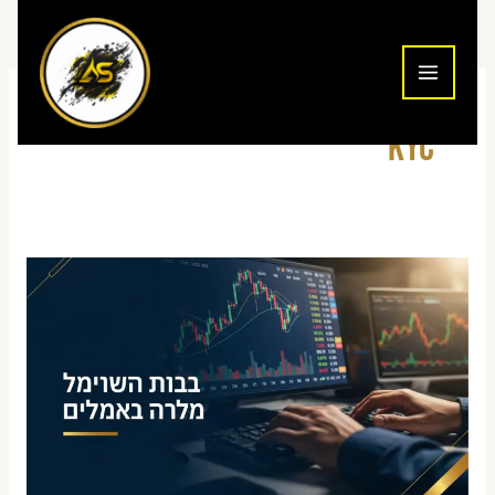
ילוג
תוכן
KYC
מסחר
יומי
בקריפטו
מישראל
דרך
בורסות
בינלאומיות
—