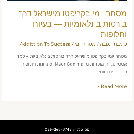
בעיות
וחלופות
מסחר יומי בקריפטו מישראל דרך
בורסות בינלאומיות — בעיות
וחלופות
כתיבת תגובה
מסחר יומי
Addiction To Success
/
/
מסחר יומי בקריפטו מישראל דרך בורסות בינלאומיות – למד
אסטרטגיות מוכחות מ-Maor Ganima. פתרונות וחלופות
למסחרים רווחיים.
Read More »
מס' טלפון : 055-269-9745