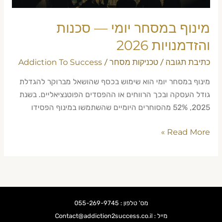
מינוף במסחר יומי — סכנות
והזדמנויות 2026
כתיבת תגובה
טכניקות מסחר
Addiction To Success
/
/
מינוף במסחר יומי הוא שימוש בכסף שהושאל מברוקר להגדלת
גודל העסקה ובכך הרווחים או ההפסדים הפוטנציאליים. בשנת
2025, 52% מהסוחרים היומיים שהשתמשו במינוף הפסידו
Read More »
מס' טלפון : 055-269-9745
מייל : Contact@addiction2success.co.il