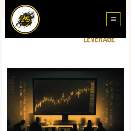
ילוג
תוכן
leverage
מינוף
במסחר
יומי
—
סכנות
והזדמנויות
2026