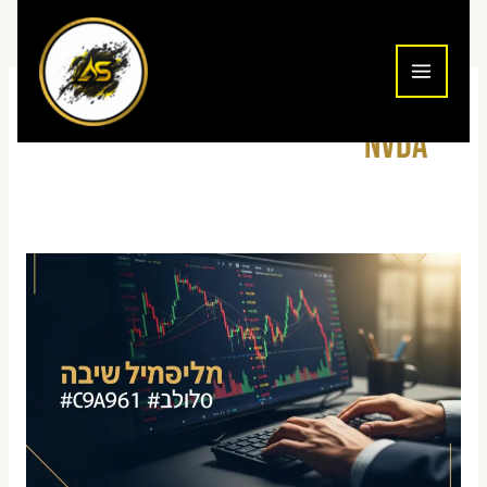
ילוג
תוכן
NVDA
מסחר
יומי
באופציות
על
מניות
טכנולוגיה
אמריקאיות
לישראלים