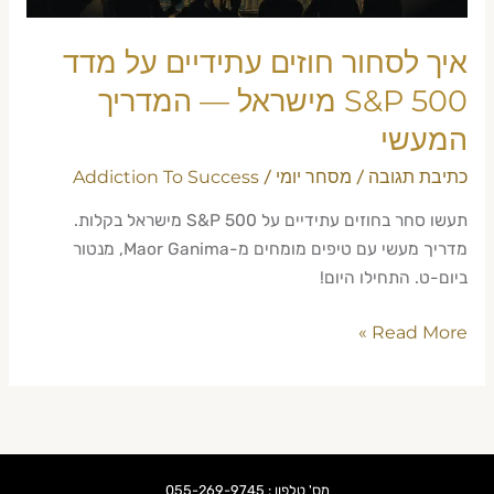
מישראל
—
איך לסחור חוזים עתידיים על מדד
המדריך
המעשי
S&P 500 מישראל — המדריך
המעשי
כתיבת תגובה
מסחר יומי
Addiction To Success
/
/
תעשו סחר בחוזים עתידיים על S&P 500 מישראל בקלות.
מדריך מעשי עם טיפים מומחים מ-Maor Ganima, מנטור
ביום-ט. התחילו היום!
Read More »
מס' טלפון : 055-269-9745