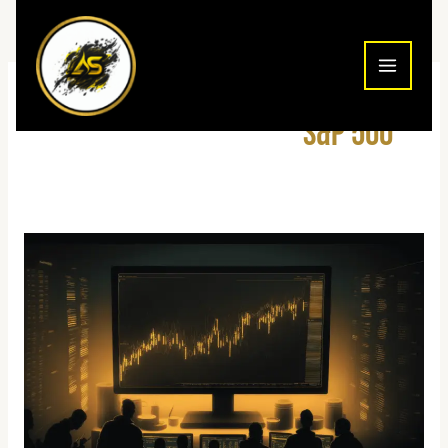
ילוג
תוכן
S&P 500
איך
לסחור
חוזים
עתידיים
על
מדד
S&P
500