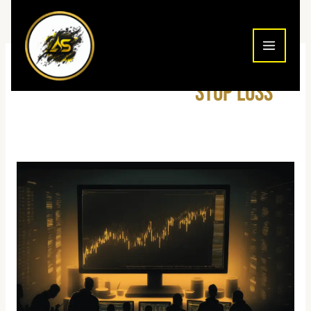
ילוג
תוכן
stop loss
Stop
Loss
ו-
Take
Profit
במסחר
2026:
המדריך