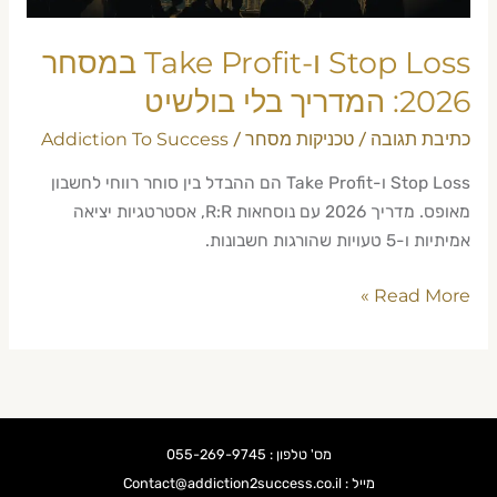
בלי
בולשיט
Stop Loss ו-Take Profit במסחר
2026: המדריך בלי בולשיט
כתיבת תגובה
טכניקות מסחר
Addiction To Success
/
/
Stop Loss ו-Take Profit הם ההבדל בין סוחר רווחי לחשבון
מאופס. מדריך 2026 עם נוסחאות R:R, אסטרטגיות יציאה
אמיתיות ו-5 טעויות שהורגות חשבונות.
Read More »
מס' טלפון : 055-269-9745
מייל : Contact@addiction2success.co.il