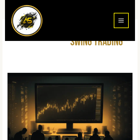
ילוג
תוכן
swing trading
מדריך
פתיחת
חשבון
swing
trading
ב-
IBI
ומיטב