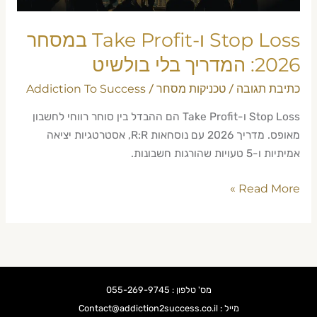
בלי
בולשיט
Stop Loss ו-Take Profit במסחר
2026: המדריך בלי בולשיט
כתיבת תגובה
טכניקות מסחר
Addiction To Success
/
/
Stop Loss ו-Take Profit הם ההבדל בין סוחר רווחי לחשבון
מאופס. מדריך 2026 עם נוסחאות R:R, אסטרטגיות יציאה
אמיתיות ו-5 טעויות שהורגות חשבונות.
Read More »
מס' טלפון : 055-269-9745
מייל : Contact@addiction2success.co.il