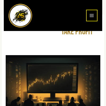
ילוג
תוכן
take profit
Stop
Loss
ו-
Take
Profit
במסחר
2026:
המדריך