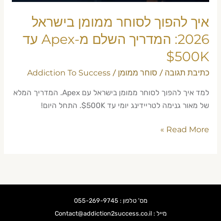
מ-
Apex
איך להפוך לסוחר ממומן בישראל
עד
2026: המדריך השלם מ-Apex עד
$500K
$500K
כתיבת תגובה
סוחר ממומן
Addiction To Success
/
/
למד איך להפוך לסוחר ממומן בישראל עם Apex. המדריך המלא
של מאור גנימה לטריידינג יומי עד $500K. התחל היום!
Read More »
מס' טלפון : 055-269-9745
מייל : Contact@addiction2success.co.il