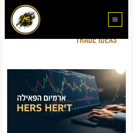
ילוג
תוכן
Trade Ideas
סורק
מניות
למסחר
יומי
אמריקאי
—
השוואה
מלאה