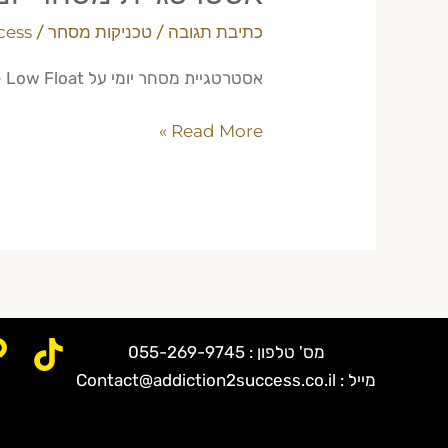
כתיבת תגובה
/
טכניקות מסחר
/
cess
אסטרטגיית מסחר יומי על Low Float – למד טכניקות מוכחות למשקיע ישראלי. מור גנימה – מנטור מסחר יומי מקצועי.
Read More »
מס' טלפון : 055-269-9745
מייל : Contact@addiction2success.co.il