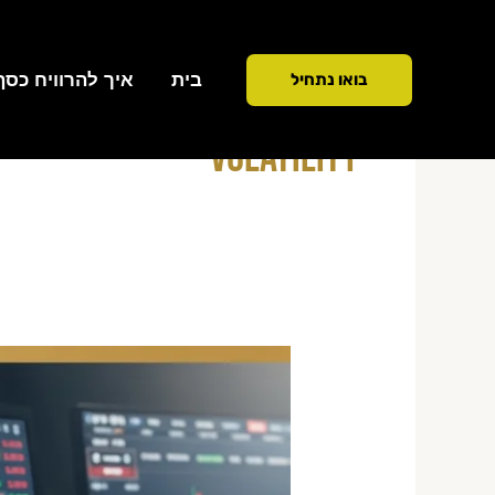
ילוג
תוכן
בית
איך להרוויח כסף ממ
בואו נתחיל
Volatility
אסטרטגיית
מסחר
יומי
על
מניות