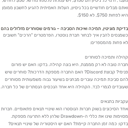
מעבר, ודמי כל ניסיון הם $150, ויש עמלות פלטפורמה של $50 לחודש,
ואתם מבלים חודשיים בכל ניסיון, העלות האמיתית להגיע לחשבון ממומן
היא לפחות $750, לא $150.
בדיקת מוניטין, תמיכה ואיכות הסביבה – גורמים שסוחרים מזלזלים בהם
כשמנסים להבין איך לבחור חברת נוסטרו, הפרמטרים "הרכים" חשובים
לא פחות מהמספרים:
קהילה ותמיכה לסוחרים
חברה טובה לא רק מממנת, היא בונה קהילה. בדקו: האם יש פורום
פנימי? קבוצת Discord? האם החברה מספקת הדרכות? סוחרים שיש
להם סביבת תמיכה עוברים מבחנים בשיעור גבוה משמעותית מסוחרים
שעובדים לגמרי לבד. הקהילה היא אחד הנכסים הנסתרים של כל חברה.
עקביות בתנאים
אחד הסיכונים בשוק חברות הנוסטרו הוא שינויי תנאים פתאומיים. חברות
מסוימות שינו את כללי ה-Drawdown שלהן ללא התרעה מספקת.
בדקו: כמה זמן החברה קיימת? האם יש היסטוריה של שינויי תנאים?