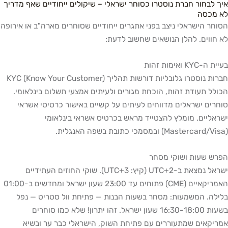
איך לבחור חברת נוסטרו כסוחר ישראלי – שיקולים ייחודיים שאף מדריך
לא מכסה
הסוחר הישראלי ניצב בפני אתגרים ייחודיים שסוחרים מארה"ב או אירופה
לא חווים. להלן הנושאים שחשוב לדעת:
בעיית ה-KYC ואימות זהות
חברות נוסטרו גלובליות דורשות תהליך KYC (Know Your Customer)
הכולל תעודת זהות, הוכחת מגורים ולעיתים אמצעי תשלום בינלאומי.
סוחרים ישראלים מדווחים לעיתים על קשיים באישור כרטיסי אשראי
ישראליים. מומלץ להצטייד מראש בכרטיס אשראי בינלאומי
(Mastercard/Visa) ובמסמכי כתובת בשפה האנגלית.
הפרש שעות ושוקי מסחר
ישראל נמצאת ב-UTC+2 (קיץ: UTC+3). שוקי החוזים העתידיים
האמריקאיים (CME) פתוחים עד 23:00 שעון ישראל ומחדשים ב-01:00
בלילה. המשמעות: מסחר בשעות הבנות — פתיחת וול סטריט — נפל
בשעות 16:30-18:00 שעון ישראל. זהו יתרון! שלא כמו סוחרים
אמריקאים שמתעוררים עם פתיחת השוק, הישראלי כבר ער ובשיא