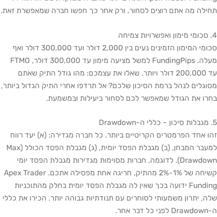
תחילה מה אתם רוצים לסחור, ורק אחר כך חפשו חברה שמאפשרת זאת.
4. סכומי מימון ואפשרויות צמיחה
סכומי המימון הזמינים נעים בין 2,000 דולר ועד 300,000 דולר ואף
מעלה. FundingPips למשל מציעה מימון עד 300,000 דולר, FTMO
עד 200,000 דולר ויותר. שאלו את עצמכם: מהו גודל התיק שאתם
מסוגלים לנהל ברמת הסיכון שלכם? אל תרדפו אחרי התיק הגדול ביותר,
בחרו את הגודל שמאפשר לכם לסחור ביעילות ובמשמעת.
5. מגבלות סיכון – כללי ה-Drawdown
זהו אחד הפרמטרים הקריטיים ביותר. כל חברה מגדירה: (א) יעד רווח
למעבר המבחן, (ב) מגבלת הפסד יומית, (ג) מגבלת הפסד הכולל (Max
Drawdown). לדוגמה, חברות מסוימות מגדירות מגבלת הפסד יומי
קשיחה של 1%-2% מהתיק, חריגה אחת מפסילה אתכם. Apex Trader
Funding ידועה בכך שאין לה מגבלת הפסד יומית בחלק מהתוכניות
שלה, יתרון משמעותי לסוחרים עם תנודתיות גבוהה יותר. הכירו את כללי
ה-Drawdown לפני כל דבר אחר.