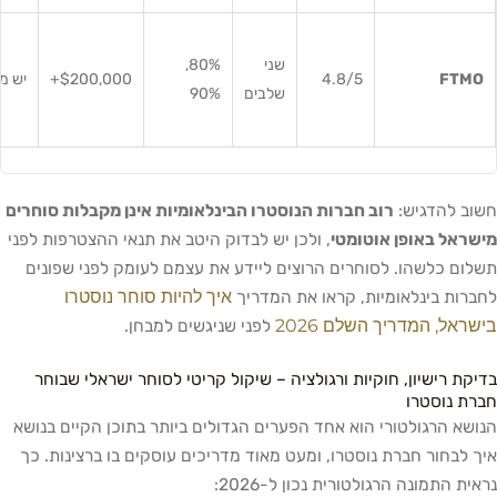
שני
80%,
FTMO
4.8/5
$200,000+
יש מ
שלבים
90%
חשוב להדגיש:
רוב חברות הנוסטרו הבינלאומיות אינן מקבלות סוחרים
מישראל באופן אוטומטי
, ולכן יש לבדוק היטב את תנאי ההצטרפות לפני
תשלום כלשהו. לסוחרים הרוצים ליידע את עצמם לעומק לפני שפונים
איך להיות סוחר נוסטרו
לחברות בינלאומיות, קראו את המדריך
בישראל, המדריך השלם 2026
לפני שניגשים למבחן.
בדיקת רישיון, חוקיות ורגולציה – שיקול קריטי לסוחר ישראלי שבוחר
חברת נוסטרו
הנושא הרגולטורי הוא אחד הפערים הגדולים ביותר בתוכן הקיים בנושא
איך לבחור חברת נוסטרו, ומעט מאוד מדריכים עוסקים בו ברצינות. כך
נראית התמונה הרגולטורית נכון ל-2026: