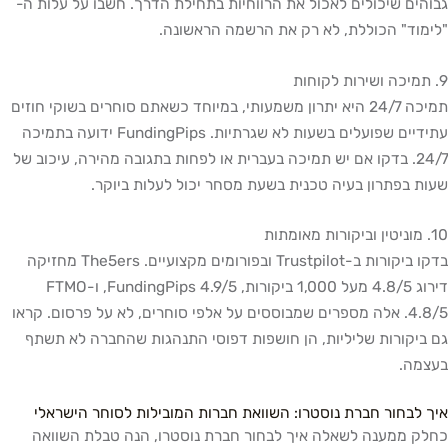
גבוהים שיכולים לאכול את הרווחיות בתחילת הדרך. חשבו על עלות ה-
"לימוד" הכוללת, לא רק את הרשמה הראשונה.
9. תמיכה ושירות לקוחות
תמיכה 24/7 היא יתרון משמעותי, במיוחד כשאתם סוחרים בשוקי חוזים
עתידיים שפועלים בשעות לא שגרתיות. FundingPips ידועה בתמיכה
24/7. בדקו אם יש תמיכה בעברית או לפחות בתגובה מהירה, עיכוב של
שעות בפתרון בעיה טכנית בשעת מסחר יכול לעלות ביוקר.
10. מוניטין וביקורות מאומתות
בדקו ביקורות ב-Trustpilot ובפורומים מקצועיים. The5ers מחזיקה
דירוג 4.8/5 מעל 1,000 ביקורות, FundingPips 4.9/5, ו-FTMO
4.8/5. אלה מספרים שמבוססים על אלפי סוחרים, לא על פרסום. קראו
גם ביקורות שליליות, הן חושפות דפוסי התנהגות שהחברה לא תשתף
בעצמה.
איך לבחור חברת נוסטרו: השוואת חברות המובילות לסוחר הישראלי
כחלק ממענה לשאלה איך לבחור חברת נוסטרו, הנה טבלת השוואה