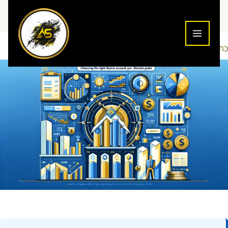
ילוג
תוכן
כתיבת תגובה
נוסטרו
Addiction To Success
/
/ מאת