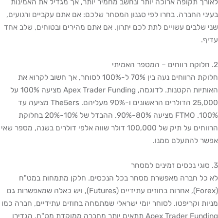
לאורך תקופה ארוכה יותר ונחשב מחמיר יותר, אך מגדיל את האמינות
בעיני החברה. בחרו לפי סגנון המסחר שלכם: אם אתם עקביים ורגועים,
שני שלבים עשויים לתת לכם יתרון. אם אתם מהירים ובטוחים, שלב אחד
עדיף.
2. חלוקת רווחים – המספר האמיתי
חלוקת הרווחים נעה בין 70% ל-100% לסוחר, אך חשוב לקרוא את
האותיות הקטנות. לדוגמה, Apex Trader Funding מציעה 100% על
25,000 הדולרים הראשונים ו-90% מעליהם. The5ers מציעה עד
100%. FTMO מציעה 80%-90%. ההבדל של 10%-20% בחלוקת
הרווחים על תיק של 100,000 דולר שווה אלפי דולרים בשנה, מספר שאי
אפשר להתעלם ממנו.
3. סוגי נכסים זמינים למסחר
לא כל חברה מאפשרת מסחר בכל הנכסים. חלקן מתמחות במט"ח
(Forex), אחרות בחוזים עתידיים (Futures), ויש כאלה שמאפשרות גם
מניות וקריפטו. לסוחר יומי ישראלי שמתמחה בחוזים עתידיים, חברה כמו
Apex Trader Funding תתאים יותר מחברה ממוקדת מט"ח. הגדירו