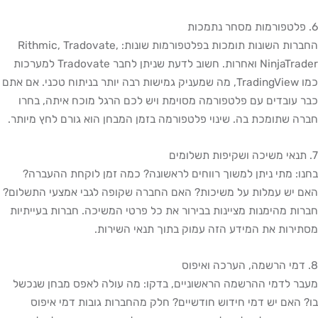
6. פלטפורמות מסחר נתמכות
החברות השונות תומכות בפלטפורמות שונות: Rithmic, Tradovate,
NinjaTrader ואחרות. חשוב לדעת שניתן לחבר Tradovate למערכות
כמו TradingView, מה שמעניק גמישות רבה יותר בניתוח טכני. אם אתם
כבר עובדים עם פלטפורמה מסוימת ויש לכם הרגל מוכח איתה, בחרו
חברה שתומכת בה. שינוי פלטפורמה בזמן המבחן הוא גורם לחץ מיותר.
7. תנאי משיכה ושקיפות תשלומים
בחנו: מתי ניתן למשוך רווחים לראשונה? כמה זמן לוקחת ההעברה?
האם יש עמלות על משיכות? האם החברה שקופה לגבי אמצעי התשלום?
חברות מהימנות מציינות בבירור את כל פרטי המשיכה. חברות בעייתיות
מסתירות את המידע הזה עמוק בתוך תנאי השירות.
8. דמי הרשמה, הערכה ואיפוס
מעבר לדמי ההרשמה הראשוניים, בדקו: מה עולה לאפס מבחן שנכשל
בו? האם יש דמי חידוש חודשיים? חלק מהחברות גובות דמי איפוס