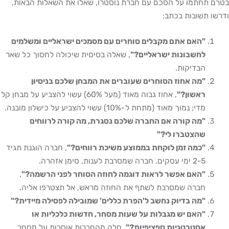
בטרם תחתמו על הסכם עם חברת נוסטרו, שאלו את השאלות הבאות,
ודרשו תשובות בכתב:
"האם אתם מקבלים סוחרים עם מסמכים ישראליים ומשלמים
לחשבונות ישראליים?"
, שאלה בסיסית שיכולה לחסוך כל שאר
הבדיקות.
"מה אחוז הסוחרים שעוברים את המבחן שלכם בניסיון
ראשון?"
, אחוז גבוה מאוד (מעל 60%) עשוי להצביע על מבחן קל
מדי; נמוך מאוד (מתחת ל-10%) עשוי להצביע על כישלון מובנה.
"מה קורה אם החברה שלכם נסגרת, מה קורה לרווחים
שהצטברו לי?"
"כמה זמן לוקחת בממוצע משיכת רווחים?"
, חברה הוגנת תגיד
2-5 ימי עסקים. חברה שמסרבת לענות, סימן אזהרה.
"האם אפשר לראות דוגמה לחוזה הסוחר לפני הרשמה?"
,
חברה שמסרבת לשתף את החוזה מראש, אל תצטרפו אליה.
"מה בדיוק נחשב ל'הפרת כללים' שמובילה לפסילה מיידית?"
"האם יש מגבלות על שעות מסחר, חדשות כלכליות או
אסטרטגיות ספציפיות?"
, חלק מהחברות אוסרות על מסחר