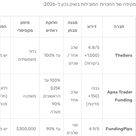
מקיפה של החברות המובילות בשוק נכון ל-2026:
מבנה
חלוקת
מימון
חברה
דירוג
הפסד
מבחן
רווחים
מקסימלי
4.8/5
שלב
גדול
The5ers
(1,000+
אחד /
עד 100%
יש מ
משמעותית
ביקורות)
שניים
100% על
גבוה
$25K
ללא 
Apex Trader
שלב
(150+
הראשונים,
משתנה
(חלק
Funding
אחד
מדינות)
90%
מהתו
מעלה
שני
FundingPips
4.9/5
עד 90%
$300,000
יש מ
שלבים