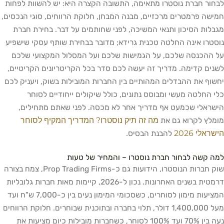
לבחור חברת נוסטרו מתאימה, התשובה הקצרה היא: יש להשוות לפחות
חמישה פרמטרים מרכזיים, מבנה המבחן, חלוקת הרווחים, סוגי הנכסים,
מגבלות הסיכון ותנאי המשיכה, לפני שחותמים על דבר. בחירת חברת
נוסטרו אינה החלטה טכנית גרידא; מדובר בבחירת שותף עסקי שישפיע
על ההכנסה שלכם, על הגמישות שלכם ועל המסלול המקצועי שלכם
לשנים קדימה. מדריך זה יעשה לכם סדר בכל הקריטריונים הקריטיים,
יחשוף את ההבדלים המהותיים בין החברות המובילות בשוק, ויעניק לכם
כלי החלטה מעשי ומבוסס נתונים, כולל שיקולים ייחודיים לסוחר
הישראלי שכמעט אף מדריך אחר לא מכסה. לפני שאתם מתחילים,
מה זה תיק נוסטרו? המדריך המקיף לסוחר
מומלץ לקרוא גם את
הישראלי 2026
להבנת הבסיס.
למה קשה לבחור חברת נוסטרו – והמחיר של טעות
שוק חברות הנוסטרו, הידועות גם כ-Prop Trading Firms, צמח בצורה
דרמטית בשנים האחרונות. נכון ל-2026, קיימות מאות חברות גלובליות
המציעות מימון לסוחרים, כשסכומי המימון נעים בין כ-7,000 ש"ח ועד
מעל 1,400,000 דולר, תלוי בחברה ובתוכנית שבוחרים. חלוקת הרווחים
נעה בין 70% ועד 100% לסוחר, כשחברות מובילות כיום מציעות את