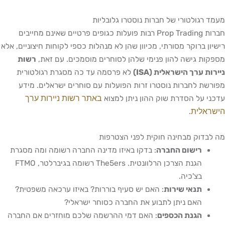
מעמד רגולטורי של חברות נוסטרו גלובליות
חברות Prop Trading רבות פועלות כגופים פרטיים שאינם מחייבים
רישיון ברוקר מסורתי, מכיוון שהן לא מנהלות כספי לקוחות חיצוניים, אלא
מספקות גישה להון פנימי שלהן לסוחרים מוסמכים. עם זאת,
רשות
ניירות ערך הישראלית (ISA)
לא פרסמה עד כה מסגרת רגולטורית
מפורשת לחברות נוסטרו זרות הפועלות עם סוחרים ישראלים. מידע
באתר רשות ניירות ערך
עדכני על הסדרת שוק ההון ניתן למצוא
הישראלית
.
מה לבדוק מבחינה חוקית לפני הצטרפות
רישום החברה
: בדקו באיזו מדינה החברה רשומה ומה מסגרת
הגנת הצרכן הרלוונטית. The5ers רשומה בגיברלטר, FTMO
בצ'כיה.
תנאי שירות
: האם יש סעיף בוררות? באיזו ערכאה משפטית?
האם ניתן לתבוע את החברה כסוחר ישראלי?
הגנת הכספים
: האם דמי ההרשמה שלכם מוחזרים אם החברה