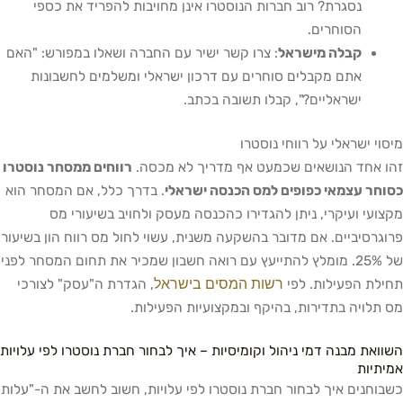
נסגרת? רוב חברות הנוסטרו אינן מחויבות להפריד את כספי
הסוחרים.
קבלה מישראל
: צרו קשר ישיר עם החברה ושאלו במפורש: "האם
אתם מקבלים סוחרים עם דרכון ישראלי ומשלמים לחשבונות
ישראליים?", קבלו תשובה בכתב.
מיסוי ישראלי על רווחי נוסטרו
זהו אחד הנושאים שכמעט אף מדריך לא מכסה.
רווחים ממסחר נוסטרו
כסוחר עצמאי כפופים למס הכנסה ישראלי
. בדרך כלל, אם המסחר הוא
מקצועי ועיקרי, ניתן להגדירו כהכנסה מעסק ולחויב בשיעורי מס
פרוגרסיביים. אם מדובר בהשקעה משנית, עשוי לחול מס רווח הון בשיעור
של 25%. מומלץ להתייעץ עם רואה חשבון שמכיר את תחום המסחר לפני
רשות המסים בישראל
תחילת הפעילות. לפי
, הגדרת ה"עסק" לצורכי
מס תלויה בתדירות, בהיקף ובמקצועיות הפעילות.
השוואת מבנה דמי ניהול וקומיסיות – איך לבחור חברת נוסטרו לפי עלויות
אמיתיות
כשבוחנים איך לבחור חברת נוסטרו לפי עלויות, חשוב לחשב את ה-"עלות